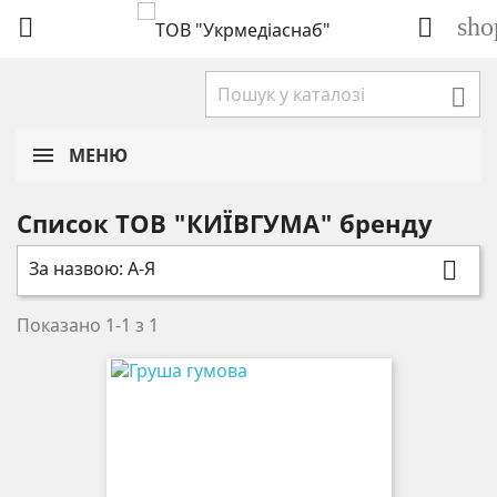
sho



МЕНЮ
Список ТОВ "КИЇВГУМА" бренду
За назвою: А-Я

Показано 1-1 з 1