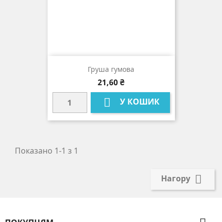
Груша гумова
Ціна
21,60 ₴

У КОШИК
Показано 1-1 з 1

Нагору